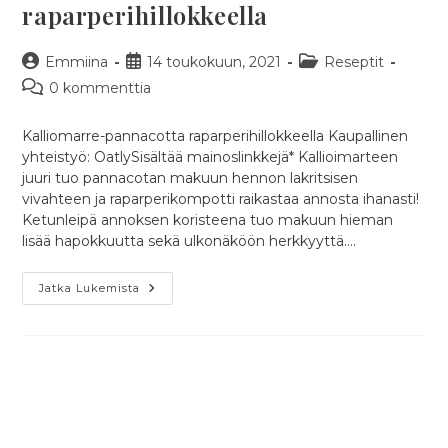
raparperihillokkeella
Artikkelin
Artikkeli
Artikkelin
Emmiina
14 toukokuun, 2021
Reseptit
kirjoittaja:
julkaistu:
kategoria:
Artikkelin
0 kommenttia
kommentit:
Kalliomarre-pannacotta raparperihillokkeella Kaupallinen
yhteistyö: OatlySisältää mainoslinkkejä* Kallioimarteen
juuri tuo pannacotan makuun hennon lakritsisen
vivahteen ja raparperikompotti raikastaa annosta ihanasti!
Ketunleipä annoksen koristeena tuo makuun hieman
lisää hapokkuutta sekä ulkonäköön herkkyyttä.…
Kallioimarre-
Jatka Lukemista
Pannacotta
Raparperihillokkeella