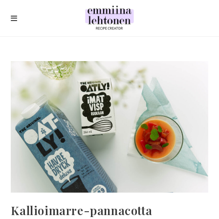
Siirry
suoraan
sisältöön
Kallioimarre-pannacotta