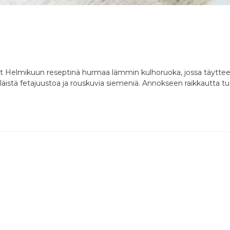
iöt Helmikuun reseptinä hurmaa lämmin kulhoruoka, jossa täytteen
yteläistä fetajuustoa ja rouskuvia siemeniä. Annokseen raikkautta t