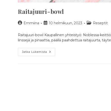
Raitajuuri-bowl
Artikkelin
Artikkeli
Artikkelin
Emmiina
10 helmikuun, 2023
Reseptit
kirjoittaja:
julkaistu:
kategoria:
Raitajuuri-bowl Kaupallinen yhteistyö: Noblessa-keitt
linssejä ja pinaattia, päällä paahdettua raitajuurta, tä
Raitajuuri-
Jatka Lukemista
Bowl