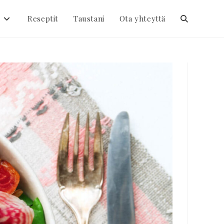
t
Reseptit
Taustani
Ota yhteyttä
Toggle
website
search